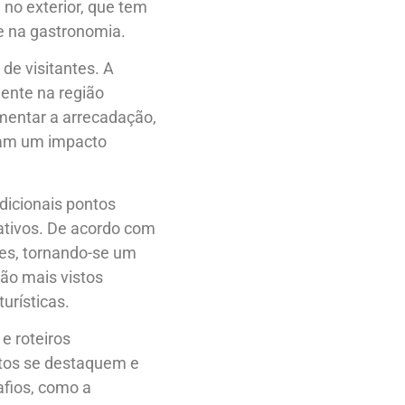
no exterior, que tem
te na gastronomia.
de visitantes. A
ente na região
mentar a arrecadação,
ram um impacto
dicionais pontos
rativos. De acordo com
tes, tornando-se um
são mais vistos
urísticas.
e roteiros
tos se destaquem e
afios, como a