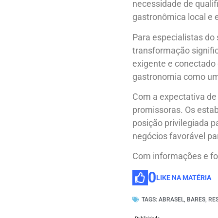
necessidade de qualif
gastronômica local e 
Para especialistas do
transformação signif
exigente e conectado 
gastronomia como um 
Com a expectativa de 
promissoras. Os esta
posição privilegiada 
negócios favorável pa
Com informações e fo
0
LIKE NA MATÉRIA
TAGS:
ABRASEL
,
BARES
,
RE