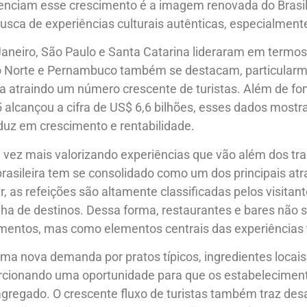
uenciam esse crescimento é a imagem renovada do Brasil 
busca de experiências culturais autênticas, especialmen
Janeiro, São Paulo e Santa Catarina lideraram em termos 
do Norte e Pernambuco também se destacam, particularm
a atraindo um número crescente de turistas. Além de fo
alcançou a cifra de US$ 6,6 bilhões, esses dados most
uz em crescimento e rentabilidade.
a vez mais valorizando experiências que vão além dos tra
a brasileira tem se consolidado como um dos principais at
, as refeições são altamente classificadas pelos visitan
olha de destinos. Dessa forma, restaurantes e bares não 
ntos, mas como elementos centrais das experiências t
ma nova demanda por pratos típicos, ingredientes locais 
rcionando uma oportunidade para que os estabelecimen
regado. O crescente fluxo de turistas também traz des