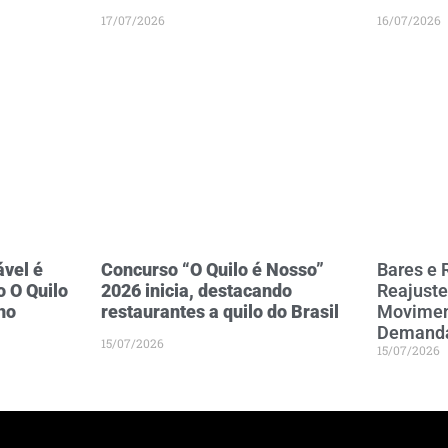
17/07/2026
16/07/2026
vel é
Concurso “O Quilo é Nosso”
Bares e 
 O Quilo
2026 inicia, destacando
Reajust
ho
restaurantes a quilo do Brasil
Movimen
Demand
15/07/2026
15/07/2026