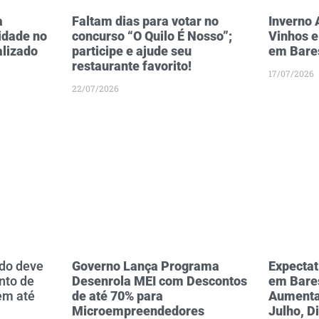
a
Faltam dias para votar no
Inverno
idade no
concurso “O Quilo É Nosso”;
Vinhos e
alizado
participe e ajude seu
em Bare
restaurante favorito!
17/07/2026
22/07/2026
do deve
Governo Lança Programa
Expectat
nto de
Desenrola MEI com Descontos
em Bare
em até
de até 70% para
Aumenta
Microempreendedores
Julho, D