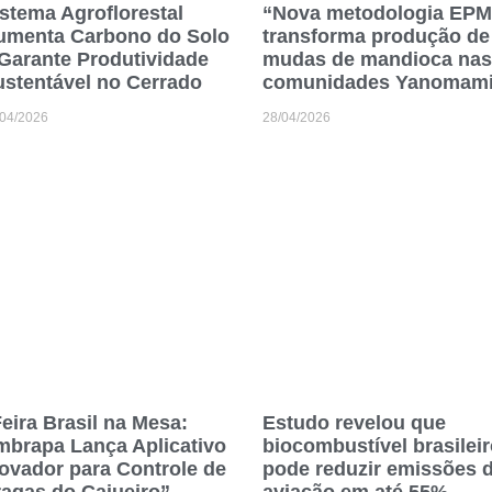
stema Agroflorestal
“Nova metodologia EP
umenta Carbono do Solo
transforma produção de
Garante Produtividade
mudas de mandioca nas
stentável no Cerrado
comunidades Yanomam
/04/2026
28/04/2026
eira Brasil na Mesa:
Estudo revelou que
mbrapa Lança Aplicativo
biocombustível brasilei
ovador para Controle de
pode reduzir emissões 