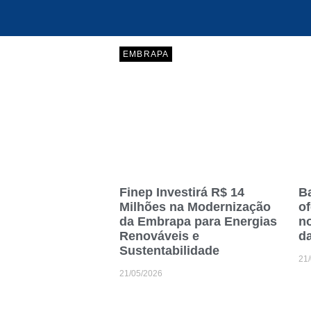
EMBRAPA
Finep Investirá R$ 14
Ba
Milhões na Modernização
o
da Embrapa para Energias
no
Renováveis e
d
Sustentabilidade
21
21/05/2026