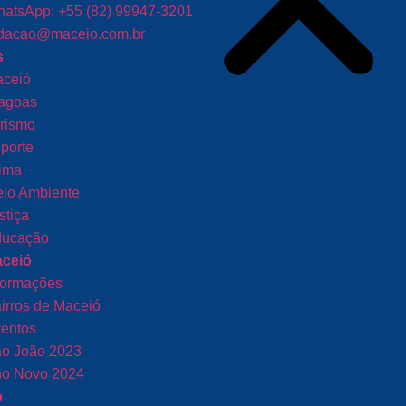
atsApp: +55 (82) 99947-3201
dacao@maceio.com.br
s
ceió
agoas
rismo
porte
ima
io Ambiente
stiça
ucação
aceió
formações
irros de Maceió
entos
o João 2023
o Novo 2024
o