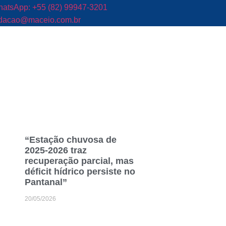
atsApp: +55 (82) 99947-3201
dacao@maceio.com.br
“Estação chuvosa de
2025-2026 traz
recuperação parcial, mas
déficit hídrico persiste no
Pantanal”
20/05/2026