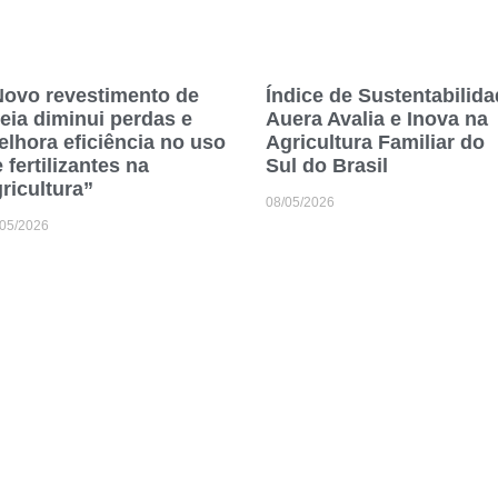
Novo revestimento de
Índice de Sustentabilid
eia diminui perdas e
Auera Avalia e Inova na
lhora eficiência no uso
Agricultura Familiar do
 fertilizantes na
Sul do Brasil
ricultura”
08/05/2026
/05/2026