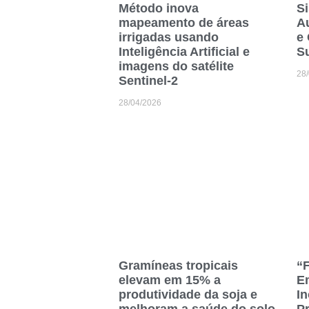
Método inova
Si
mapeamento de áreas
A
irrigadas usando
e 
Inteligência Artificial e
Su
imagens do satélite
28
Sentinel-2
28/04/2026
Gramíneas tropicais
“F
elevam em 15% a
E
produtividade da soja e
In