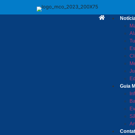
Notíci
Ma
Al
Tu
Es
Cl
Me
Ju
Ed
Guia 
In
Ba
Ev
Sã
An
Conta