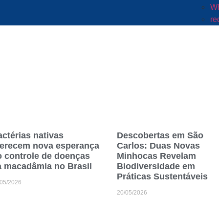
Wh
re
ctérias nativas
Descobertas em São
ferecem nova esperança
Carlos: Duas Novas
 controle de doenças
Minhocas Revelam
a macadâmia no Brasil
Biodiversidade em
Práticas Sustentáveis
/05/2026
20/05/2026