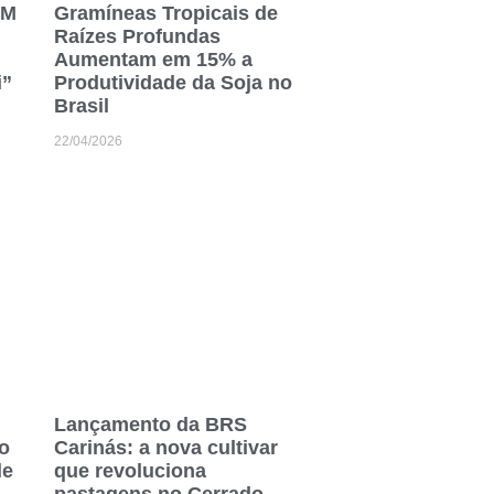
MM
Gramíneas Tropicais de
Raízes Profundas
Aumentam em 15% a
i”
Produtividade da Soja no
Brasil
22/04/2026
Lançamento da BRS
ro
Carinás: a nova cultivar
de
que revoluciona