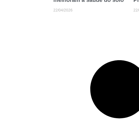
melhoram a saúde do solo
Pr
22/04/2026
22