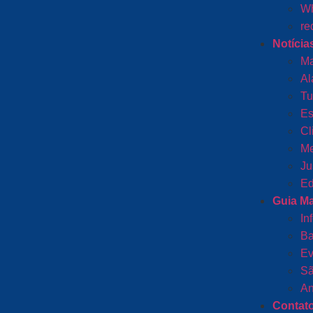
Wh
re
Notícia
Ma
Al
Tu
Es
Cl
Me
Ju
Ed
Guia M
In
Ba
Ev
Sã
An
Contat