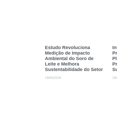
Estudo Revoluciona
In
Medição de Impacto
P
Ambiental do Soro de
Pl
Leite e Melhora
P
Sustentabilidade do Setor
Su
19/05/2026
19