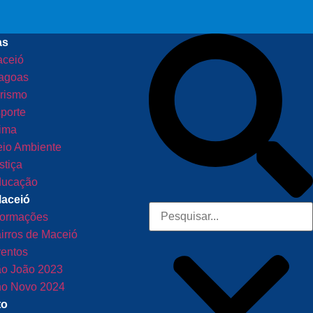
as
ceió
agoas
rismo
porte
ima
io Ambiente
stiça
ucação
Maceió
formações
irros de Maceió
entos
o João 2023
o Novo 2024
to