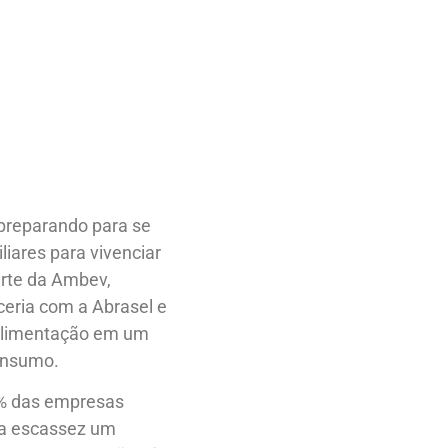
preparando para se
liares para vivenciar
arte da Ambev,
ceria com a Abrasel e
e alimentação em um
onsumo.
8% das empresas
ssa escassez um