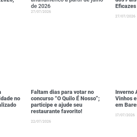
de 2026
Eficazes
27/07/2026
27/07/2026
a
Faltam dias para votar no
Inverno
idade no
concurso “O Quilo É Nosso”;
Vinhos e
alizado
participe e ajude seu
em Bare
restaurante favorito!
17/07/2026
22/07/2026