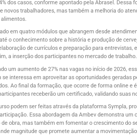
4% dos casos, conforme apontado pela Abrasel. Dessa fo
 de novos trabalhadores, mas também a melhoria do ate
 alimentos.
rado em quatro módulos que abrangem desde atendiment
 até o conhecimento sobre a história e produção de cerve
laboração de currículos e preparação para entrevistas, 
sim, a inserção dos participantes no mercado de trabalho.
do um aumento de 27% nas vagas no início de 2026, ess
 se interessa em aproveitar as oportunidades geradas p
ados. Ao final da formação, que ocorre de forma online e 
s participantes receberão um certificado, validando suas
curso podem ser feitas através da plataforma Sympla, p
 participação. Essa abordagem da Ambev demonstra um
 de obra, mas também em fomentar o crescimento do se
ande magnitude que promete aumentar a movimentação