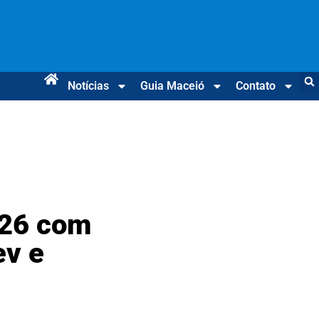
Notícias
Guia Maceió
Contato
026 com
ev e