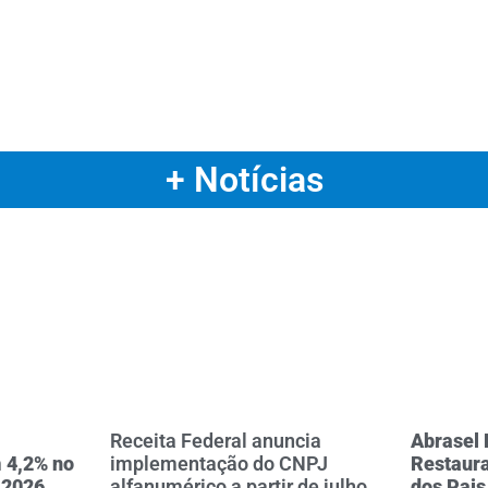
+ Notícias
Receita Federal anuncia
Abrasel 
 4,2% no
implementação do CNPJ
Restaura
 2026,
alfanumérico a partir de julho
dos Pais