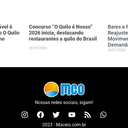
vel é
Concurso “O Quilo é Nosso”
Bares e 
 O Quilo
2026 inicia, destacando
Reajust
ho
restaurantes a quilo do Brasil
Movimen
Demand
15/07/2026
15/07/2026
Nossas redes sociais, sigam!
2023 - Maceio.com.br