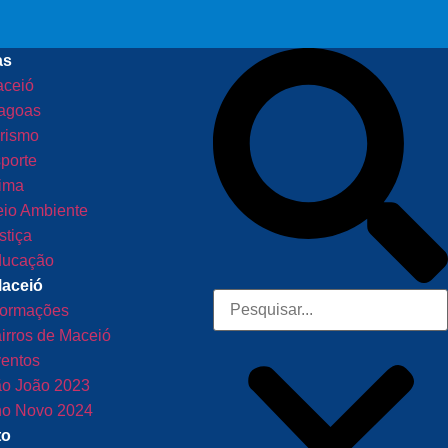
as
ceió
agoas
rismo
porte
ima
io Ambiente
stiça
ucação
Maceió
formações
irros de Maceió
entos
o João 2023
o Novo 2024
to