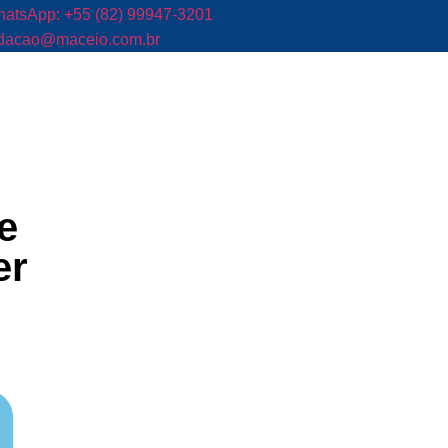
atsApp: +55 (82) 99947-3201
dacao@maceio.com.br
e
er