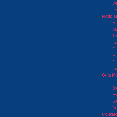
Wh
re
Notícia
Ma
Al
Tu
Es
Cl
Me
Ju
Ed
Guia M
In
Ba
Ev
Sã
An
Contat