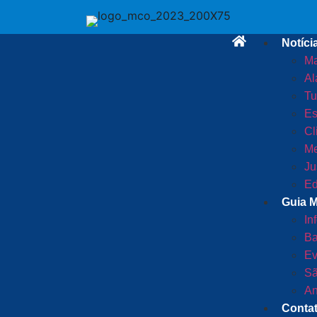
Notíci
Ma
Al
Tu
Es
Cl
Me
Ju
Ed
Guia 
In
Ba
Ev
Sã
An
Conta