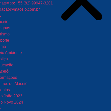
atsApp: +55 (82) 99947-3201
dacao@maceio.com.br
s
ceió
agoas
rismo
porte
ima
io Ambiente
stiça
ucação
aceió
formações
irros de Maceió
entos
o João 2023
o Novo 2024
o