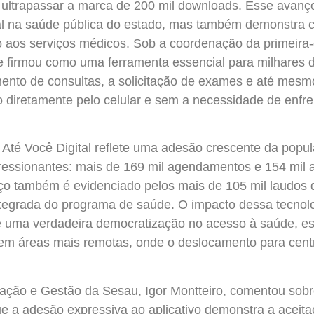
o ultrapassar a marca de 200 mil downloads. Esse avanç
tal na saúde pública do estado, mas também demonstra 
so aos serviços médicos. Sob a coordenação da primeira-d
se firmou como uma ferramenta essencial para milhares 
ento de consultas, a solicitação de exames e até mesm
o diretamente pelo celular e sem a necessidade de enfren
Até Você Digital reflete uma adesão crescente da popu
ressionantes: mais de 169 mil agendamentos e 154 mil a
ço também é evidenciado pelos mais de 105 mil laudos d
ntegrada do programa de saúde. O impacto dessa tecnolo
uma verdadeira democratização no acesso à saúde, es
em áreas mais remotas, onde o deslocamento para cent
lação e Gestão da Sesau, Igor Montteiro, comentou sobr
e a adesão expressiva ao aplicativo demonstra a aceita