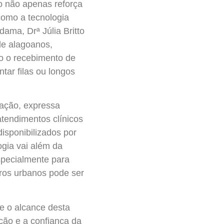
o não apenas reforça
como a tecnologia
ama, Drª Júlia Britto
de alagoanos,
o o recebimento de
tar filas ou longos
lação, expressa
tendimentos clínicos
isponibilizados por
gia vai além da
pecialmente para
ros urbanos pode ser
e o alcance desta
ção e a confiança da