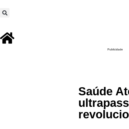
Publicidade
Saúde At
ultrapas
revoluci