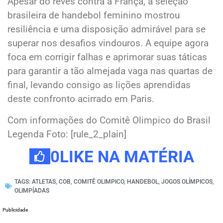
Apesar do revés contra a França, a seleção
brasileira de handebol feminino mostrou
resiliência e uma disposição admirável para se
superar nos desafios vindouros. A equipe agora
foca em corrigir falhas e aprimorar suas táticas
para garantir a tão almejada vaga nas quartas de
final, levando consigo as lições aprendidas
deste confronto acirrado em Paris.
Com informações do Comitê Olimpico do Brasil
Legenda Foto: [rule_2_plain]
0
LIKE NA MATÉRIA
TAGS:
ATLETAS
,
COB
,
COMITÊ OLIMPICO
,
HANDEBOL
,
JOGOS OLÍMPICOS
,
OLIMPÍADAS
Publicidade