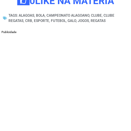
0
LIKE NA MATÉRIA
TAGS:
ALAGOAS
,
BOLA
,
CAMPEONATO ALAGOANO
,
CLUBE
,
CLUBE
REGATAS
,
CRB
,
ESPORTE
,
FUTEBOL
,
GALO
,
JOGOS
,
REGATAS
Publicidade