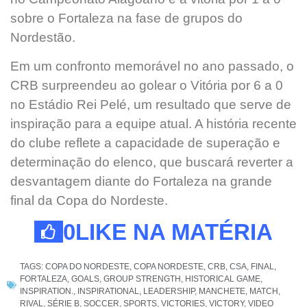
sobre o Fortaleza na fase de grupos do
Nordestão.
Em um confronto memorável no ano passado, o
CRB surpreendeu ao golear o Vitória por 6 a 0
no Estádio Rei Pelé, um resultado que serve de
inspiração para a equipe atual. A história recente
do clube reflete a capacidade de superação e
determinação do elenco, que buscará reverter a
desvantagem diante do Fortaleza na grande
final da Copa do Nordeste.
0
LIKE NA MATÉRIA
TAGS:
COPA DO NORDESTE
,
COPA NORDESTE
,
CRB
,
CSA
,
FINAL
,
FORTALEZA
,
GOALS
,
GROUP STRENGTH
,
HISTORICAL GAME
,
INSPIRATION.
,
INSPIRATIONAL
,
LEADERSHIP
,
MANCHETE
,
MATCH
,
RIVAL
,
SÉRIE B
,
SOCCER
,
SPORTS
,
VICTORIES
,
VICTORY
,
VIDEO