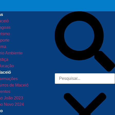
as
ceió
agoas
rismo
porte
ima
io Ambiente
stiça
ucação
Maceió
formações
irros de Maceió
entos
o João 2023
o Novo 2024
to