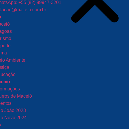
atsApp: +55 (82) 99947-3201
dacao@maceio.com.br
s
ceió
agoas
rismo
porte
ima
io Ambiente
stiça
ucação
aceió
formações
irros de Maceió
entos
o João 2023
o Novo 2024
o