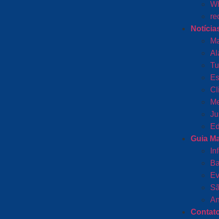
Wh
re
Notícia
Ma
Al
Tu
Es
Cl
Me
Ju
Ed
Guia M
In
Ba
Ev
Sã
An
Contat