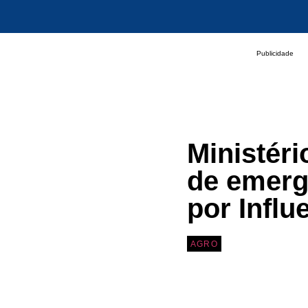
Publicidade
Ministéri
de emerg
por Influ
AGRO