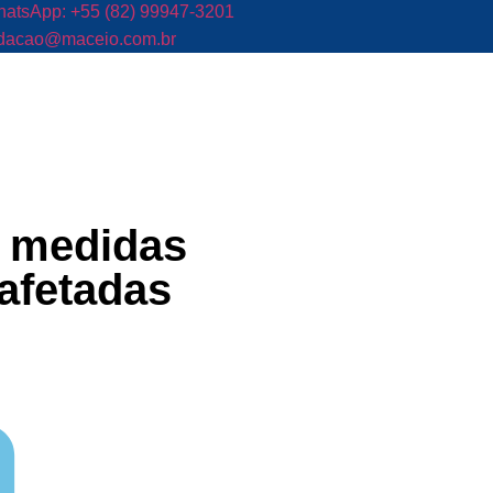
atsApp: +55 (82) 99947-3201
dacao@maceio.com.br
a medidas
afetadas