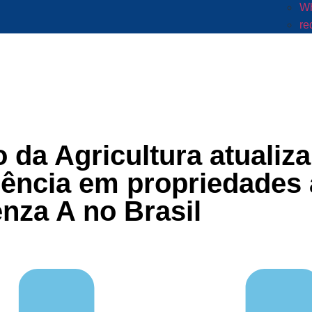
Wh
re
o da Agricultura atualiz
ência em propriedades 
enza A no Brasil