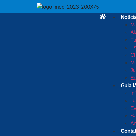
Notíci
Ma
Al
Tu
Es
Cl
Me
Ju
Ed
Guia 
In
Ba
Ev
Sã
An
Conta