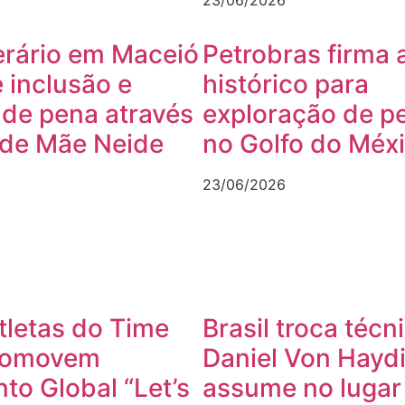
23/06/2026
erário em Maceió
Petrobras firma 
 inclusão e
histórico para
 de pena através
exploração de pe
 de Mãe Neide
no Golfo do Méx
23/06/2026
tletas do Time
Brasil troca técn
Promovem
Daniel Von Hayd
o Global “Let’s
assume no lugar