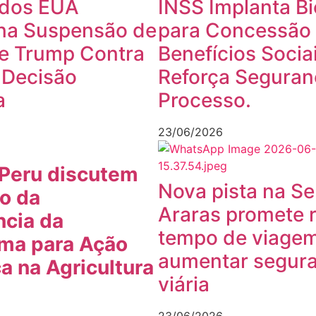
dos EUA
INSS Implanta Bi
na Suspensão de
para Concessão
e Trump Contra
Benefícios Socia
 Decisão
Reforça Seguran
a
Processo.
23/06/2026
 Peru discutem
Nova pista na Se
ão da
Araras promete r
ncia da
tempo de viagem
rma para Ação
aumentar segur
a na Agricultura
viária