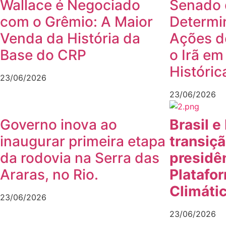
Wallace é Negociado
Senado 
com o Grêmio: A Maior
Determi
Venda da História da
Ações d
Base do CRP
o Irã em
Históric
23/06/2026
23/06/2026
Governo inova ao
Brasil e
inaugurar primeira etapa
transiç
da rodovia na Serra das
presidê
Araras, no Rio.
Platafo
Climátic
23/06/2026
23/06/2026