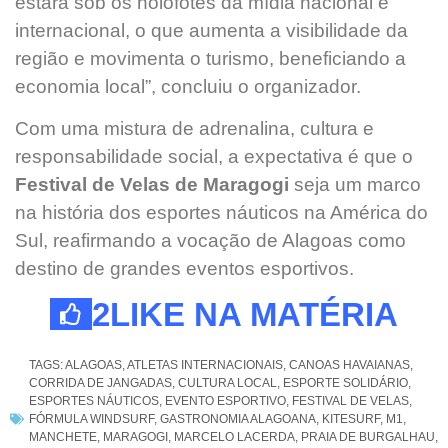
estará sob os holofotes da mídia nacional e
internacional, o que aumenta a visibilidade da
região e movimenta o turismo, beneficiando a
economia local”, concluiu o organizador.
Com uma mistura de adrenalina, cultura e
responsabilidade social, a expectativa é que o
Festival de Velas de Maragogi
seja um marco
na história dos esportes náuticos na América do
Sul, reafirmando a vocação de Alagoas como
destino de grandes eventos esportivos.
2
LIKE NA MATÉRIA
TAGS:
ALAGOAS
,
ATLETAS INTERNACIONAIS
,
CANOAS HAVAIANAS
,
CORRIDA DE JANGADAS
,
CULTURA LOCAL
,
ESPORTE SOLIDÁRIO
,
ESPORTES NÁUTICOS
,
EVENTO ESPORTIVO
,
FESTIVAL DE VELAS
,
FÓRMULA WINDSURF
,
GASTRONOMIA ALAGOANA
,
KITESURF
,
M1
,
MANCHETE
,
MARAGOGI
,
MARCELO LACERDA
,
PRAIA DE BURGALHAU
,