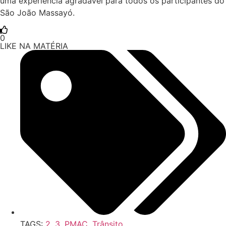
uma experiência agradável para todos os participantes do
São João Massayó.
0
LIKE NA MATÉRIA
TAGS:
2
,
3
,
PMAC
,
Trânsito