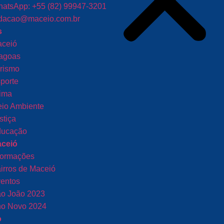
atsApp: +55 (82) 99947-3201
dacao@maceio.com.br
s
ceió
agoas
rismo
porte
ima
io Ambiente
stiça
ucação
aceió
formações
irros de Maceió
entos
o João 2023
o Novo 2024
o