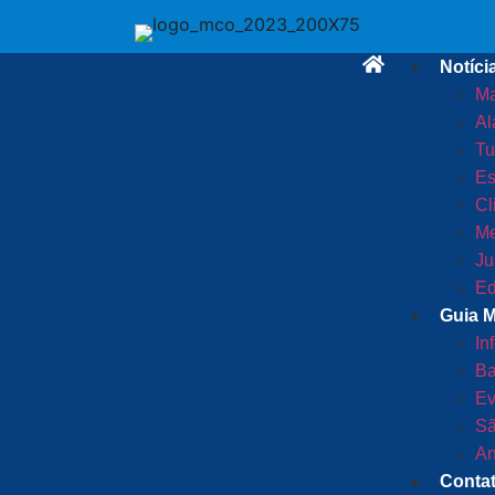
Notíci
Ma
Al
Tu
Es
Cl
Me
Ju
Ed
Guia 
In
Ba
Ev
Sã
An
Conta