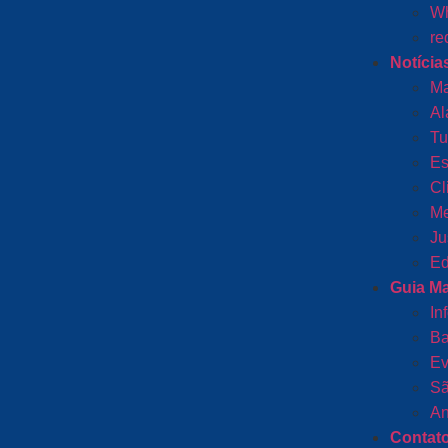
Wh
re
Notícia
Ma
Al
Tu
Es
Cl
Me
Ju
Ed
Guia M
In
Ba
Ev
Sã
An
Contat