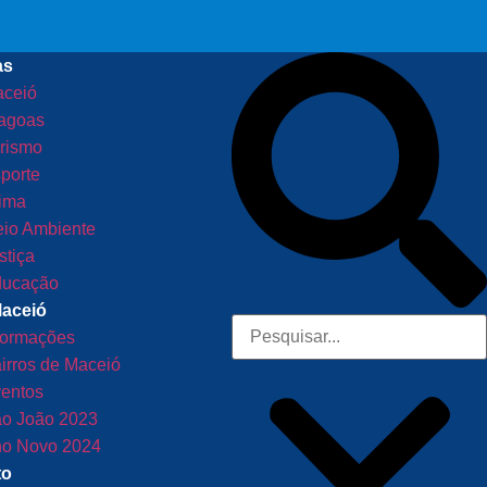
as
ceió
agoas
rismo
porte
ima
io Ambiente
stiça
ucação
Maceió
formações
irros de Maceió
entos
o João 2023
o Novo 2024
to