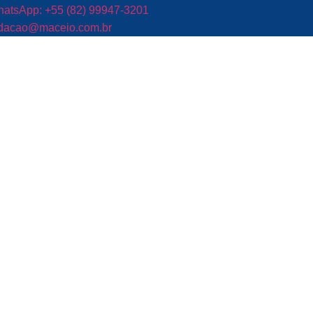
atsApp: +55 (82) 99947-3201
dacao@maceio.com.br