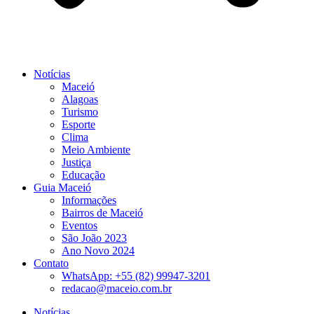
Notícias
Maceió
Alagoas
Turismo
Esporte
Clima
Meio Ambiente
Justiça
Educação
Guia Maceió
Informações
Bairros de Maceió
Eventos
São João 2023
Ano Novo 2024
Contato
WhatsApp: +55 (82) 99947-3201
redacao@maceio.com.br
Notícias