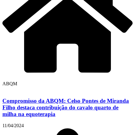
ABQM
Compromisso da ABQM: Celso Pontes de Miranda
Filho destaca contribuição do cavalo quarto de
milha na equoterapia
11/04/2024