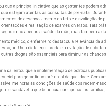
u que a principal iniciativa que as gestantes podem ado
 que estejam atentas às consultas de pré-natal. Durante
mentos do desenvolvimento do feto e a avaliação de po
orientações e realização de exames diversos. Tais prá
ssegurar não apenas a saúde da mãe, mas também a do
to médico, o enfermeiro destacou a relevância da ad
estação. Uma dieta equilibrada e a evitação de substânc
e outras drogas são essenciais para diminuir as chance
ena salientou que a implementação de políticas pública
 crucial para garantir um pré-natal de qualidade. Com u
ossível melhorar as condições de saúde dos recém-na
eguro e saudável, o que beneficia não apenas as famílias
otos da Sesau/AL