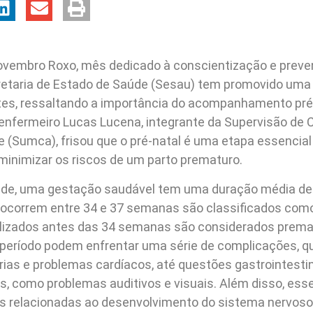
vembro Roxo, mês dedicado à conscientização e preve
retaria de Estado de Saúde (Sesau) tem promovido uma 
tes, ressaltando a importância do acompanhamento pré
 enfermeiro Lucas Lucena, integrante da Supervisão de 
 (Sumca), frisou que o pré-natal é uma etapa essencial
minimizar os riscos de um parto prematuro.
ade, uma gestação saudável tem uma duração média d
ocorrem entre 34 e 37 semanas são classificados como
lizados antes das 34 semanas são considerados prema
eríodo podem enfrentar uma série de complicações, q
órias e problemas cardíacos, até questões gastrointesti
is, como problemas auditivos e visuais. Além disso, es
es relacionadas ao desenvolvimento do sistema nervoso 