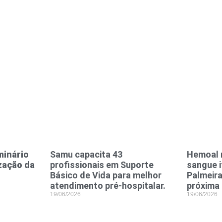
minário
Samu capacita 43
Hemoal r
zação da
profissionais em Suporte
sangue i
Básico de Vida para melhor
Palmeira
atendimento pré-hospitalar.
próxima 
19/06/2026
19/06/2026