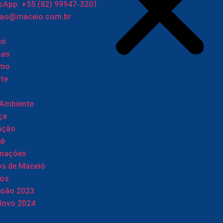
App: +55 (82) 99947-3201
cao@maceio.com.br
ió
oas
smo
te
 Ambiente
ça
ação
ió
rmações
os de Maceió
tos
João 2023
Novo 2024