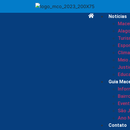
Notícias
Mace
Alag
Turi
Espor
Clima
Meio
Justi
Educ
Guia Mac
Info
Bairr
Even
São 
Ano 
Contato