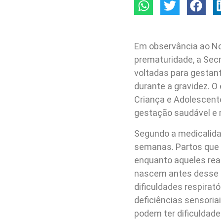
Em observância ao No
prematuridade, a Sec
voltadas para gestan
durante a gravidez. O
Criança e Adolescente
gestação saudável e 
Segundo a medicalid
semanas. Partos que 
enquanto aqueles rea
nascem antes desse p
dificuldades respirat
deficiências sensoria
podem ter dificuldad