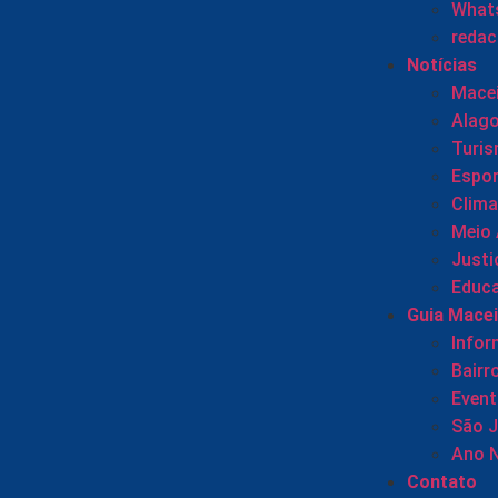
Whats
reda
Notícias
Mace
Alag
Turi
Espor
Clima
Meio
Justi
Educ
Guia Mace
Info
Bairr
Even
São 
Ano 
Contato