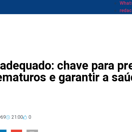
Whats
reda
 adequado: chave para pr
ematuros e garantir a sa
969
21:00
0