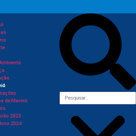
ió
oas
smo
te
 Ambiente
ça
ação
eió
rmações
os de Maceió
tos
João 2023
Novo 2024