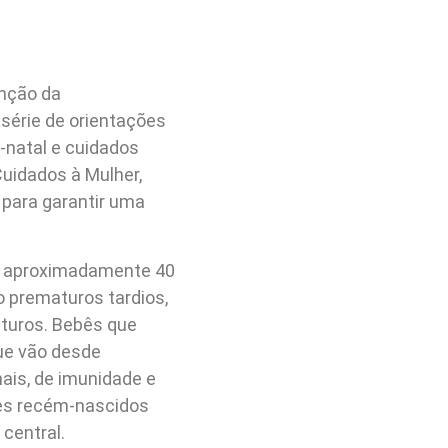
nção da
série de orientações
-natal e cuidados
Cuidados à Mulher,
 para garantir uma
e aproximadamente 40
 prematuros tardios,
turos. Bebês que
ue vão desde
nais, de imunidade e
ses recém-nascidos
central.