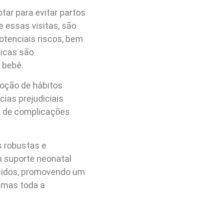
tar para evitar partos
 essas visitas, são
tenciais riscos, bem
ticas são
 bebê.
oção de hábitos
ias prejudiciais
s de complicações
s robustas e
m suporte neonatal
scidos, promovendo um
, mas toda a