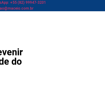
App: +55 (82) 99947-3201
cao@maceio.com.br
evenir
úde do