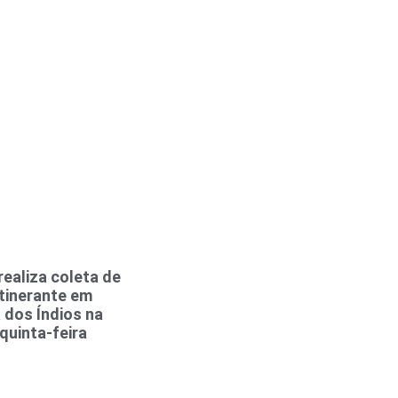
ealiza coleta de
tinerante em
 dos Índios na
quinta-feira