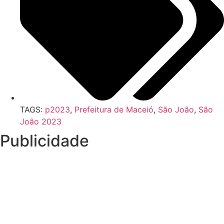
TAGS:
p2023
,
Prefeitura de Maceió
,
São João
,
São
João 2023
Publicidade