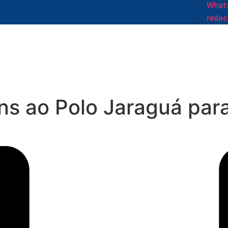
Whats
reda
ns ao Polo Jaraguá par