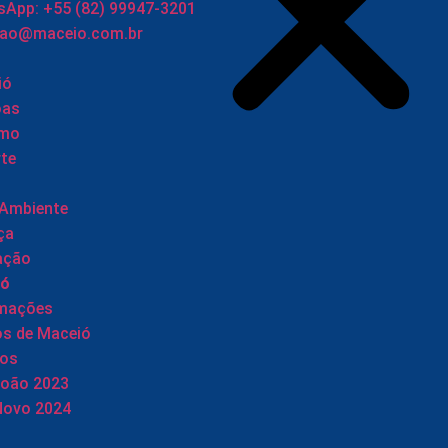
App: +55 (82) 99947-3201
cao@maceio.com.br
ió
oas
smo
te
 Ambiente
ça
ação
ió
rmações
os de Maceió
tos
João 2023
Novo 2024