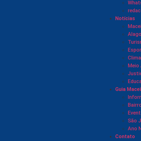
Whats
reda
Notícias
Mace
Alag
Turi
Espor
Clima
Meio
Justi
Educ
Guia Mace
Info
Bairr
Even
São 
Ano 
Contato