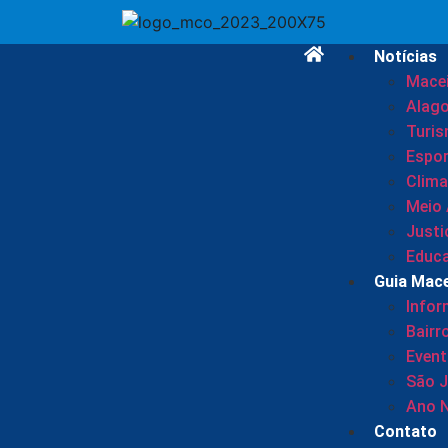
Notícias
Mace
Alag
Turi
Espor
Clima
Meio
Justi
Educ
Guia Mac
Info
Bairr
Even
São 
Ano 
Contato