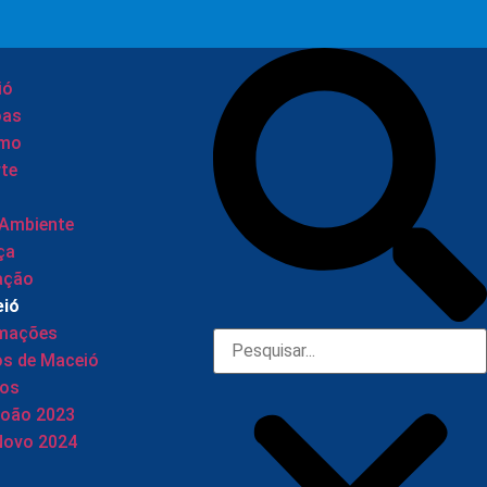
ió
oas
smo
te
 Ambiente
ça
ação
eió
rmações
os de Maceió
tos
João 2023
Novo 2024