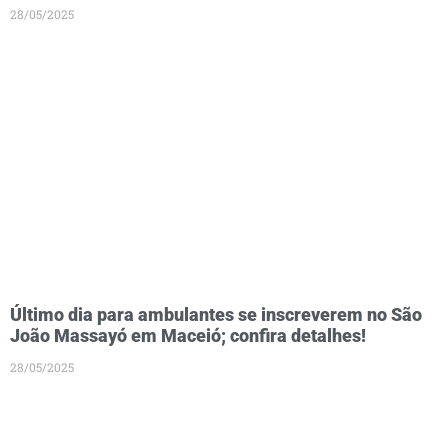
28/05/2025
Último dia para ambulantes se inscreverem no São
João Massayó em Maceió; confira detalhes!
28/05/2025