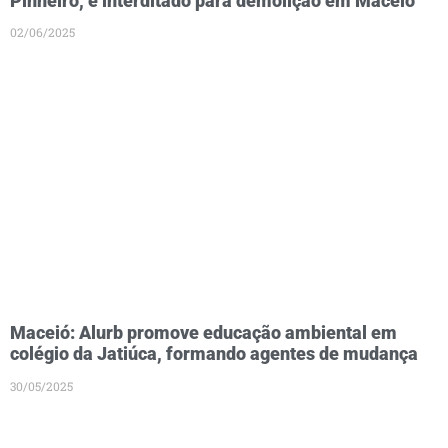
Pinheiro, é interditado para demolição em Maceió
02/06/2025
Maceió: Alurb promove educação ambiental em
colégio da Jatiúca, formando agentes de mudança
30/05/2025