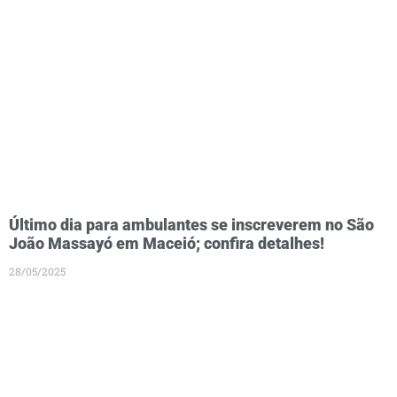
Último dia para ambulantes se inscreverem no São
João Massayó em Maceió; confira detalhes!
28/05/2025