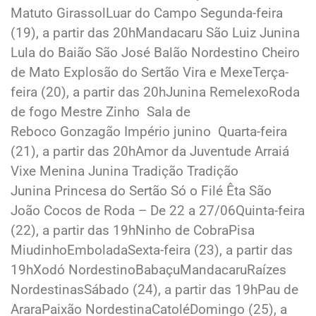
Matuto GirassolLuar do Campo Segunda-feira
(19), a partir das 20hMandacaru São Luiz Junina
Lula do Baião São José Balão Nordestino Cheiro
de Mato Explosão do Sertão Vira e MexeTerça-
feira (20), a partir das 20hJunina RemelexoRoda
de fogo Mestre Zinho Sala de
Reboco Gonzagão Império junino Quarta-feira
(21), a partir das 20hAmor da Juventude Arraiá
Vixe Menina Junina Tradição Tradição
Junina Princesa do Sertão Só o Filé Êta São
João Cocos de Roda – De 22 a 27/06Quinta-feira
(22), a partir das 19hNinho de CobraPisa
MiudinhoEmboladaSexta-feira (23), a partir das
19hXodó NordestinoBabaçuMandacaruRaízes
NordestinasSábado (24), a partir das 19hPau de
AraraPaixão NordestinaCatoléDomingo (25), a