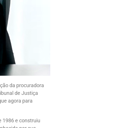
eação da procuradora
ibunal de Justiça
egue agora para
e 1986 e construiu