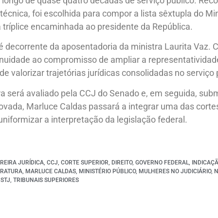
o longo de quase quatro décadas de serviço público. Rec
técnica, foi escolhida para compor a lista sêxtupla do Min
a tríplice encaminhada ao presidente da República.
é decorrente da aposentadoria da ministra Laurita Vaz
inuidade ao compromisso de ampliar a representatividad
de valorizar trajetórias jurídicas consolidadas no serviço 
a será avaliado pela CCJ do Senado e, em seguida, sub
ovada, Marluce Caldas passará a integrar uma das corte
uniformizar a interpretação da legislação federal.
REIRA JURÍDICA
,
CCJ
,
CORTE SUPERIOR
,
DIREITO
,
GOVERNO FEDERAL
,
INDICAÇÃ
TRATURA
,
MARLUCE CALDAS
,
MINISTÉRIO PÚBLICO
,
MULHERES NO JUDICIÁRIO
,
,
STJ
,
TRIBUNAIS SUPERIORES