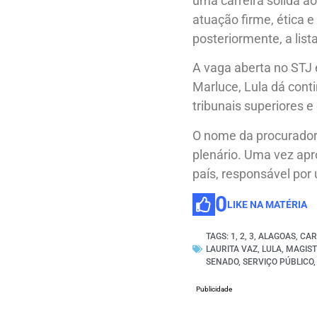
uma carreira sólida a
atuação firme, ética e 
posteriormente, a list
A vaga aberta no STJ 
Marluce, Lula dá cont
tribunais superiores e 
O nome da procurador
plenário. Uma vez apr
país, responsável por 
0
LIKE NA MATÉRIA
TAGS:
1
,
2
,
3
,
ALAGOAS
,
CAR
LAURITA VAZ
,
LULA
,
MAGIS
SENADO
,
SERVIÇO PÚBLICO
Publicidade