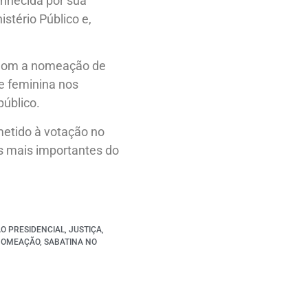
onhecida por sua
istério Público e,
. Com a nomeação de
e feminina nos
público.
metido à votação no
s mais importantes do
O PRESIDENCIAL
,
JUSTIÇA
,
NOMEAÇÃO
,
SABATINA NO