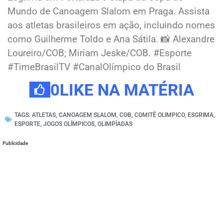
Mundo de Canoagem Slalom em Praga. Assista
aos atletas brasileiros em ação, incluindo nomes
como Guilherme Toldo e Ana Sátila. 📸 Alexandre
Loureiro/COB; Miriam Jeske/COB. #Esporte
#TimeBrasilTV #CanalOlímpico do Brasil
0
LIKE NA MATÉRIA
TAGS:
ATLETAS
,
CANOAGEM SLALOM
,
COB
,
COMITÊ OLIMPICO
,
ESGRIMA
,
ESPORTE
,
JOGOS OLÍMPICOS
,
OLIMPÍADAS
Publicidade