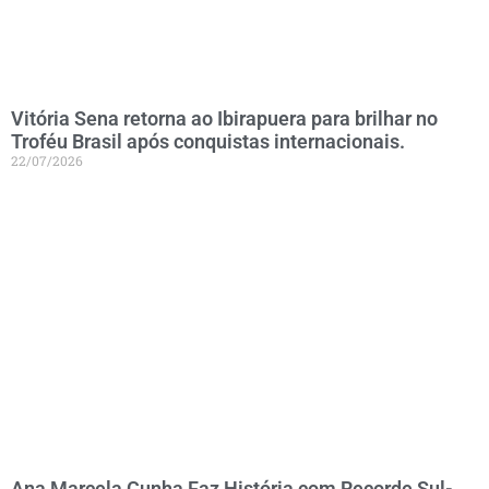
Vitória Sena retorna ao Ibirapuera para brilhar no
Troféu Brasil após conquistas internacionais.
22/07/2026
Ana Marcela Cunha Faz História com Recorde Sul-