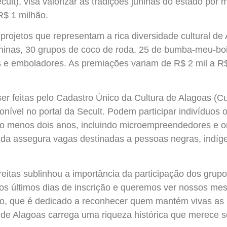
cult), visa valorizar as tradições juninas do estado por
R$ 1 milhão.
rojetos que representam a rica diversidade cultural de 
uninas, 30 grupos de coco de roda, 25 de bumba-meu-boi, 
os e emboladores. As premiações variam de R$ 2 mil a R
er feitas pelo Cadastro Único da Cultura de Alagoas (Cu
ponível no portal da Secult. Podem participar indivíduos
elo menos dois anos, incluindo microempreendedores e 
ainda assegura vagas destinadas a pessoas negras, indí
reitas sublinhou a importância da participação dos grupo
s últimos dias de inscrição e queremos ver nossos mest
, que é dedicado a reconhecer quem mantém vivas as 
 de Alagoas carrega uma riqueza histórica que merece s