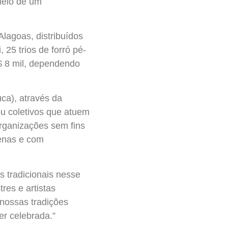
 meio de um
Alagoas, distribuídos
25 trios de forró pé-
$ 8 mil, dependendo
ca), através da
 ou coletivos que atuem
organizações sem fins
genas e com
s tradicionais nesse
res e artistas
nossas tradições
er celebrada.”