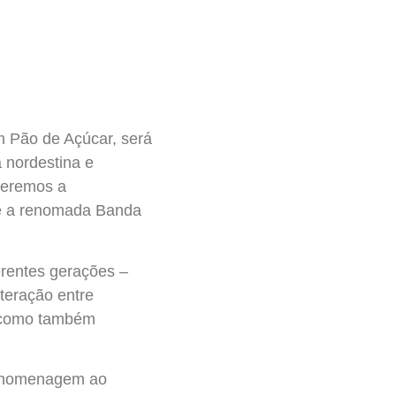
m Pão de Açúcar, será
 nordestina e
 teremos a
 e a renomada Banda
erentes gerações –
teração entre
, como também
ma homenagem ao