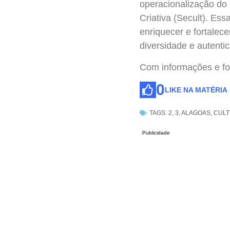
operacionalização do
Criativa (Secult). Ess
enriquecer e fortalec
diversidade e autenti
Com informações e fo
0
LIKE NA MATÉRIA
TAGS:
2
,
3
,
ALAGOAS
,
CULT
Publicidade