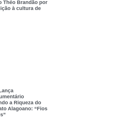
o Théo Brandão por
ição à cultura de
Lança
umentário
ndo a Riqueza do
ato Alagoano: “Fios
os”