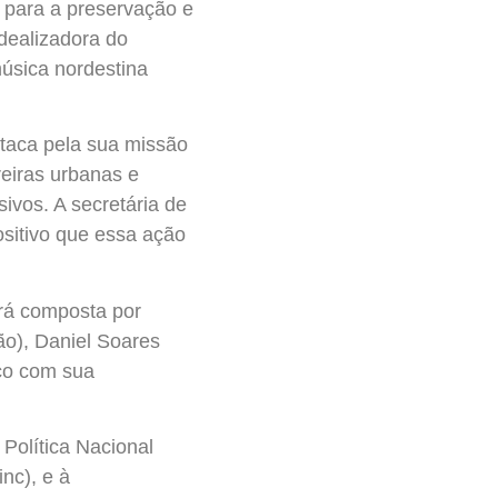
 para a preservação e
dealizadora do
música nordestina
staca pela sua missão
reiras urbanas e
ivos. A secretária de
ositivo que essa ação
erá composta por
ão), Daniel Soares
ico com sua
 Política Nacional
nc), e à