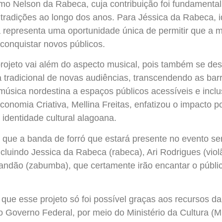
mo Nelson da Rabeca, cuja contribuição foi fundamental
tradições ao longo dos anos. Para Jéssica da Rabeca, i
iva representa uma oportunidade única de permitir que a 
 conquistar novos públicos.
rojeto vai além do aspecto musical, pois também se de
a tradicional de novas audiências, transcendendo as bar
música nordestina a espaços públicos acessíveis e inclus
conomia Criativa, Mellina Freitas, enfatizou o impacto p
 identidade cultural alagoana.
r que a banda de forró que estará presente no evento s
ncluindo Jessica da Rabeca (rabeca), Ari Rodrigues (viol
randão (zabumba), que certamente irão encantar o públ
 que esse projeto só foi possível graças aos recursos da
o Governo Federal, por meio do Ministério da Cultura (Mi