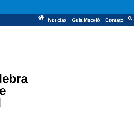
Notícias
Guia Maceió
Contato
lebra
 e
l