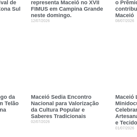
ival de
representa Maceió no XVII
o Prêmi
ona Sul
FIMUS em Campina Grande
contribu
neste domingo.
Maceió
12/07/2026
08/07/2026
ogo da
Maceió Sedia Encontro
Maceió 
m Telão
Nacional para Valorização
Minidoc
 na
da Cultura Popular e
Celebra
Saberes Tradicionais
Artesan
02/07/2026
e Tecid
01/07/2026