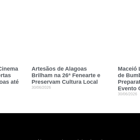
 Cinema
Artesãos de Alagoas
Maceió 
rtas
Brilham na 26ª Fenearte e
de Bumb
oas até
Preservam Cultura Local
Prepara
30/06/2026
Evento 
30/06/2026