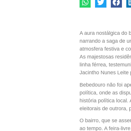
A aura nostálgica do 
narrando a saga de um
atmosfera festiva e co
As majestosas residên
linha férrea, testemu
Jacintho Nunes Leite
Bebedouro não foi ap
política, onde as dis
história política loc
eleitorais de outrora
O bairro, que se asse
ao tempo. A feira-livr