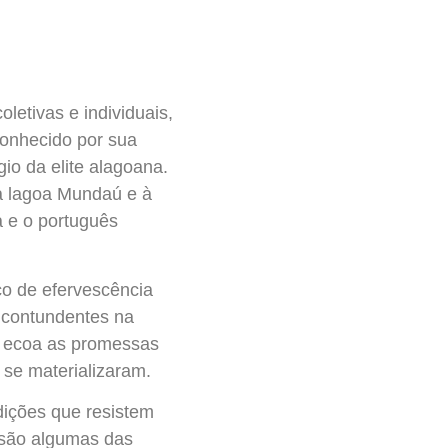
letivas e individuais,
Conhecido por sua
gio da elite alagoana.
 à lagoa Mundaú e à
a e o português
o de efervescência
s contundentes na
da ecoa as promessas
 se materializaram.
dições que resistem
z são algumas das