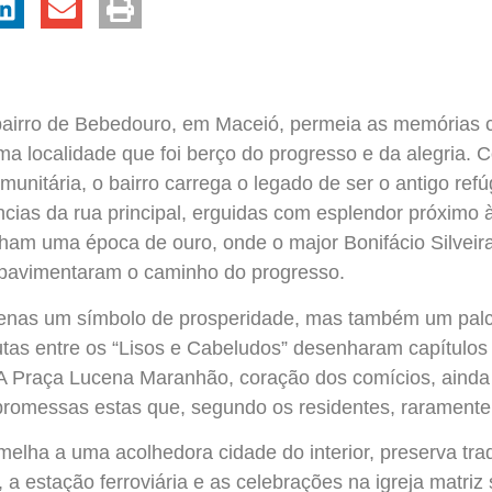
bairro de Bebedouro, em Maceió, permeia as memórias co
a localidade que foi berço do progresso e da alegria. 
munitária, o bairro carrega o legado de ser o antigo refú
cias da rua principal, erguidas com esplendor próximo
nham uma época de ouro, onde o major Bonifácio Silveir
 pavimentaram o caminho do progresso.
enas um símbolo de prosperidade, mas também um palc
putas entre os “Lisos e Cabeludos” desenharam capítulo
al. A Praça Lucena Maranhão, coração dos comícios, ain
, promessas estas que, segundo os residentes, raramente
melha a uma acolhedora cidade do interior, preserva tra
e, a estação ferroviária e as celebrações na igreja matri