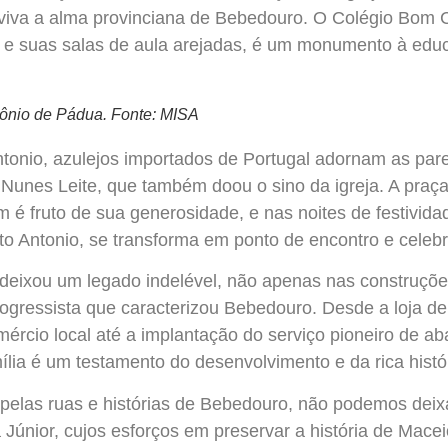
viva a alma provinciana de Bebedouro. O Colégio Bom 
 e suas salas de aula arejadas, é um monumento à educ
tônio de Pádua. Fonte: MISA
ntonio, azulejos importados de Portugal adornam as par
unes Leite, que também doou o sino da igreja. A praça 
 é fruto de sua generosidade, e nas noites de festivid
o Antonio, se transforma em ponto de encontro e celeb
 deixou um legado indelével, não apenas nas construçõe
ogressista que caracterizou Bebedouro. Desde a loja de
mércio local até a implantação do serviço pioneiro de a
ília é um testamento do desenvolvimento e da rica histór
pelas ruas e histórias de Bebedouro, não podemos deix
 Júnior, cujos esforços em preservar a história de Macei