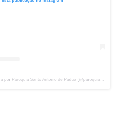
r esta publicação no Instagram
Uma publicação partilhada por Paróquia Santo Antônio de Pádua (@paroquiabebedouro)