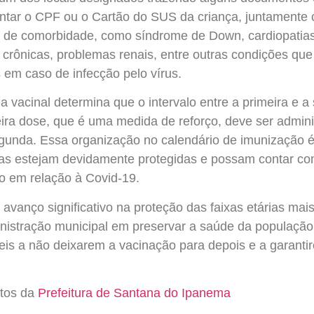
entar o CPF ou o Cartão do SUS da criança, juntament
o de comorbidade, como síndrome de Down, cardiopatia
 crônicas, problemas renais, entre outras condições q
 em caso de infecção pelo vírus.
 vacinal determina que o intervalo entre a primeira e 
ceira dose, que é uma medida de reforço, deve ser admin
gunda. Essa organização no calendário de imunização 
nças estejam devidamente protegidas e possam contar c
do em relação à Covid-19.
avanço significativo na proteção das faixas etárias mai
istração municipal em preservar a saúde da população. 
eis a não deixarem a vacinação para depois e a garanti
otos da
Prefeitura de Santana do Ipanema