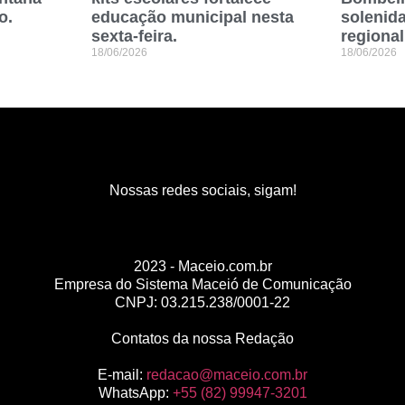
o.
educação municipal nesta
solenida
sexta-feira.
regional
18/06/2026
18/06/2026
Nossas redes sociais, sigam!
2023 - Maceio.com.br
Empresa do Sistema Maceió de Comunicação
CNPJ: 03.215.238/0001-22
Contatos da nossa Redação
E-mail:
redacao@maceio.com.br
WhatsApp:
+55 (82) 99947-3201