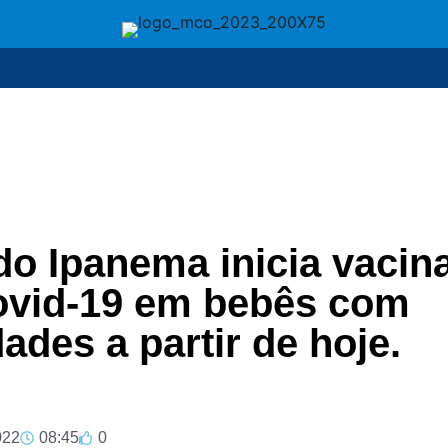
do Ipanema inicia vacin
ovid-19 em bebês com
des a partir de hoje.
022
08:45
0