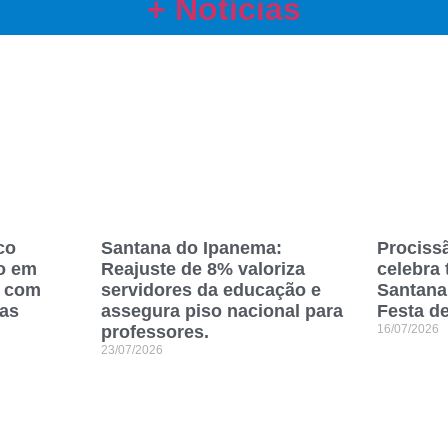
+ Notícias
co
Santana do Ipanema:
Prociss
o em
Reajuste de 8% valoriza
celebra 
a com
servidores da educação e
Santana
vas
assegura piso nacional para
Festa d
professores.
16/07/2026
23/07/2026