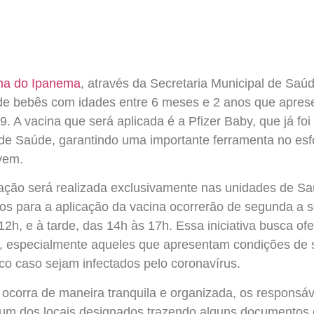
ana do Ipanema
, através da Secretaria Municipal de Saúde,
 de bebês com idades entre 6 meses e 2 anos que apre
 A vacina que será aplicada é a Pfizer Baby, que já foi 
 de Saúde, garantindo uma importante ferramenta no es
vem.
ção será realizada exclusivamente nas unidades de S
s para a aplicação da vacina ocorrerão de segunda a se
2h, e à tarde, das 14h às 17h. Essa iniciativa busca of
vel, especialmente aqueles que apresentam condições d
ico caso sejam infectados pelo coronavírus.
ocorra de maneira tranquila e organizada, os responsáv
m dos locais designados trazendo alguns documentos e