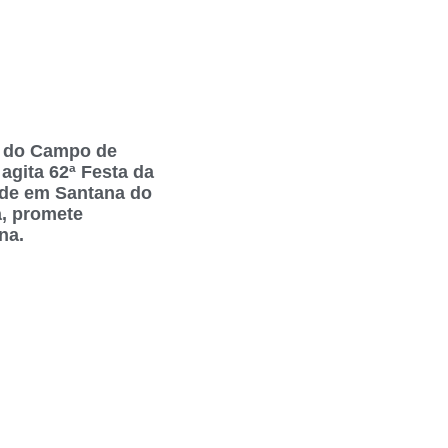
 do Campo de
agita 62ª Festa da
de em Santana do
, promete
na.