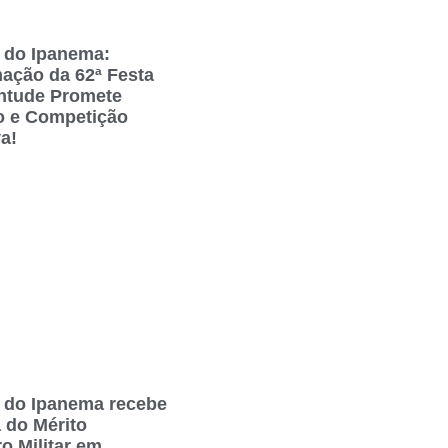
 do Ipanema:
ação da 62ª Festa
ntude Promete
o e Competição
a!
 do Ipanema recebe
 do Mérito
o Militar em