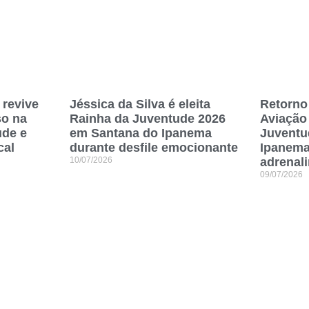
 revive
Jéssica da Silva é eleita
Retorno
so na
Rainha da Juventude 2026
Aviação 
ude e
em Santana do Ipanema
Juventu
cal
durante desfile emocionante
Ipanema
10/07/2026
adrenali
09/07/2026