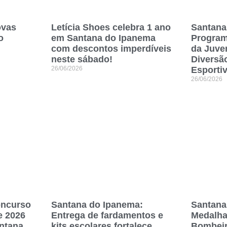
ovas
Letícia Shoes celebra 1 ano
Santana
o
em Santana do Ipanema
Program
com descontos imperdíveis
da Juve
neste sábado!
Diversã
26/06/2026
Esportiv
26/06/2026
oncurso
Santana do Ipanema:
Santana
e 2026
Entrega de fardamentos e
Medalha
ntana
kits escolares fortalece
Bombeir