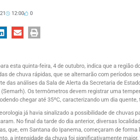
021
12:00
0
ra esta quinta-feira, 4 de outubro, indica que a região 
as de chuva rápidas, que se alternarão com períodos sec
te das análises da Sala de Alerta da Secretaria de Esta
s (Semarh). Os termômetros devem registrar uma tempe
endo chegar até 35ºC, caracterizando um dia quente, tí
eorologia já havia sinalizado a possibilidade de chuvas p
aram. No final da tarde do dia anterior, diversas localid
s, que, em Santana do Ipanema, começaram de forma le
nto, a intensidade da chuva foi significativamente maior, 