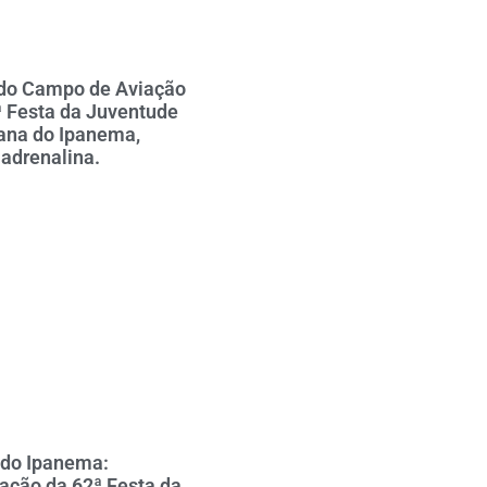
 do Campo de Aviação
ª Festa da Juventude
ana do Ipanema,
adrenalina.
 do Ipanema:
ção da 62ª Festa da