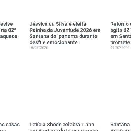
evive
Jéssica da Silva é eleita
Retorno
 na 62ª
Rainha da Juventude 2026 em
agita 62
 aquece
Santana do Ipanema durante
em Sant
desfile emocionante
promete 
10/07/2026
09/07/2026
as casas
Letícia Shoes celebra 1 ano
Santana
ema
em Santana do Ipanema com
Programa