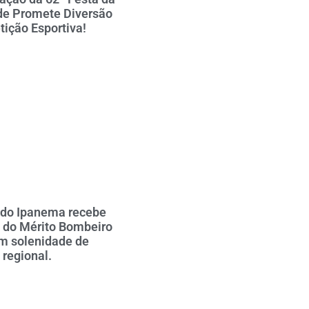
de Promete Diversão
ição Esportiva!
 do Ipanema recebe
 do Mérito Bombeiro
em solenidade de
 regional.