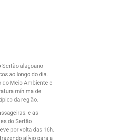
do Sertão alagoano
os ao longo do dia.
do do Meio Ambiente e
ratura mínima de
pico da região.
assageiras, e as
ades do Sertão
ve por volta das 16h.
trazendo alívio para a