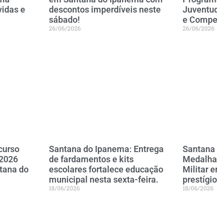
vidas e
descontos imperdíveis neste
Juventu
sábado!
e Compet
26/06/2026
26/06/2026
curso
Santana do Ipanema: Entrega
Santana
 2026
de fardamentos e kits
Medalha
tana do
escolares fortalece educação
Militar 
municipal nesta sexta-feira.
prestígio
18/06/2026
18/06/2026