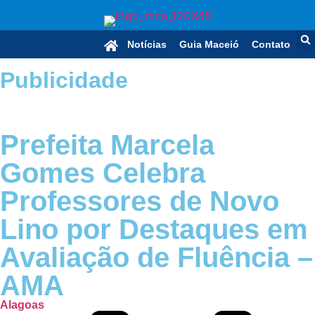
Notícias
Guia Maceió
Contato
Publicidade
Prefeita Marcela
Gomes Celebra
Professores de Novo
Lino por Destaques em
Avaliação de Fluência –
AMA
Alagoas