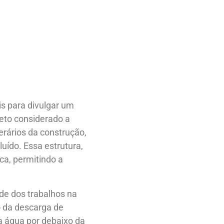
is para divulgar um
eto considerado a
perários da construção,
uído. Essa estrutura,
a, permitindo a
de dos trabalhos na
o da descarga de
a água por debaixo da