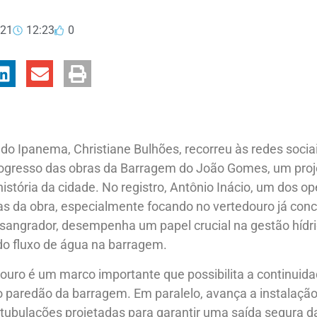
021
12:23
0
 do Ipanema, Christiane Bulhões, recorreu às redes socia
rogresso das obras da Barragem do João Gomes, um proj
história da cidade. No registro, Antônio Inácio, um dos o
as da obra, especialmente focando no vertedouro já concl
ngrador, desempenha um papel crucial na gestão hídric
do fluxo de água na barragem.
ouro é um marco importante que possibilita a continuida
 paredão da barragem. Em paralelo, avança a instalaçã
tubulações projetadas para garantir uma saída segura d