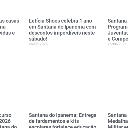
as casas
Letícia Shoes celebra 1 ano
Santana
ema
em Santana do Ipanema com
Programa
vidas e
descontos imperdíveis neste
Juventu
sábado!
e Compet
26/06/2026
26/06/2026
curso
Santana do Ipanema: Entrega
Santana
 2026
de fardamentos e kits
Medalha
tana do
escolares fortalece educação
Militar 