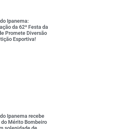
 do Ipanema:
ção da 62ª Festa da
de Promete Diversão
ição Esportiva!
 do Ipanema recebe
 do Mérito Bombeiro
em solenidade de