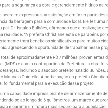
do para a segurança da obra e gerenciamento hídrico na r
o pedreiro expressou sua satisfação em fazer parte desse
ncia da barragem para a comunidade local. Ele fez uma
u pai, Dr. Isnaldo Bulhões, afirmando que a realização d
a realidade. “A prefeita Christiane está de parabéns por
rtamente trará benefícios significativos para muitos ci
ônio, agradecendo a oportunidade de trabalhar nesse pro
total de aproximadamente R$ 7 milhões, provenientes do
 (MDS) e com a contrapartida da Prefeitura, a obra foi v
lideranças, incluindo o saudoso prefeito Isnaldo Bulhões,
ro Maurício Quintella. A participação da prefeita Christia
a, foi fundamental para a execução desse projeto.
 uma capacidade impressionante de armazenamento de
endendo-se ao longo de 6 quilômetros, um marco que pr
egião e garantir um futuro mais seguro para a população.