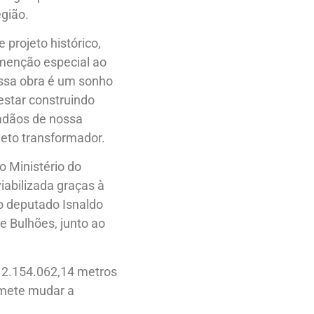
egião.
 projeto histórico,
 menção especial ao
essa obra é um sonho
 estar construindo
dadãos de nossa
jeto transformador.
 Ministério do
iabilizada graças à
 o deputado Isnaldo
ne Bulhões, junto ao
 2.154.062,14 metros
omete mudar a