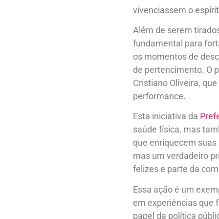
vivenciassem o espíri
Além de serem tirados 
fundamental para fort
os momentos de desco
de pertencimento. O 
Cristiano Oliveira, q
performance.
Esta iniciativa da
Pref
saúde física, mas tam
que enriquecem suas v
mas um verdadeiro pre
felizes e parte da co
Essa ação é um exempl
em experiências que 
papel da política púb