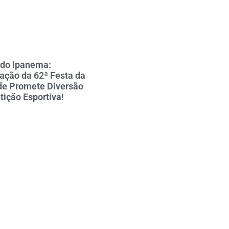
 do Ipanema:
ção da 62ª Festa da
de Promete Diversão
ição Esportiva!