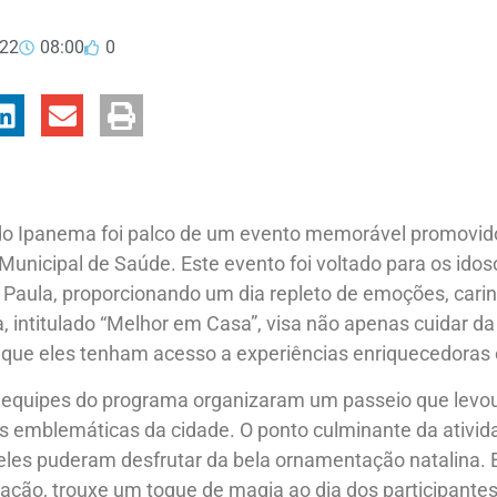
022
08:00
0
do Ipanema foi palco de um evento memorável promovido 
 Municipal de Saúde. Este evento foi voltado para os ido
e Paula, proporcionando um dia repleto de emoções, car
, intitulado “Melhor em Casa”, visa não apenas cuidar da
que eles tenham acesso a experiências enriquecedoras 
s equipes do programa organizaram um passeio que levou
 emblemáticas da cidade. O ponto culminante da ativida
eles puderam desfrutar da bela ornamentação natalina. 
ração, trouxe um toque de magia ao dia dos participantes