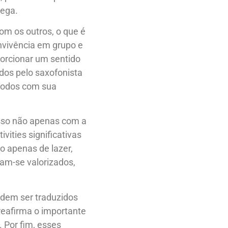
rega.
com os outros, o que é
nvivência em grupo e
orcionar um sentido
os pelo saxofonista
 todos com sua
so não apenas com a
ities significativas
o apenas de lazer,
tam-se valorizados,
odem ser traduzidos
reafirma o importante
 Por fim, esses