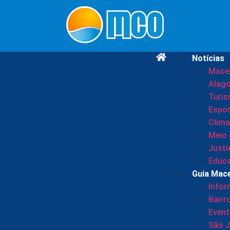
Notícias
Mace
Alag
Turi
Espor
Clima
Meio
Justi
Educ
Guia Mac
Info
Bairr
Even
São 