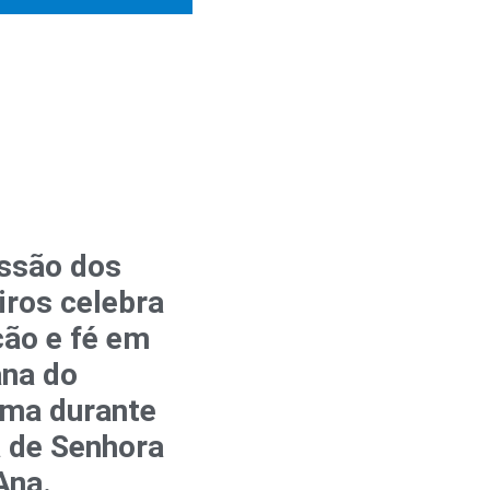
ssão dos
iros celebra
ção e fé em
ana do
ema durante
 de Senhora
Ana.