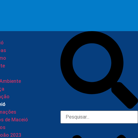
ió
oas
smo
te
 Ambiente
ça
ação
eió
rmações
os de Maceió
tos
João 2023