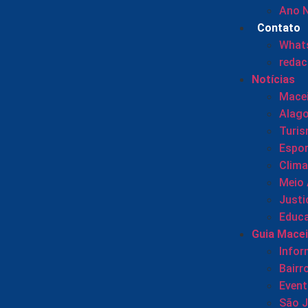
Ano 
Contato
Whats
reda
Notícias
Mace
Alag
Turi
Espor
Clima
Meio
Justi
Educ
Guia Mace
Info
Bairr
Even
São 