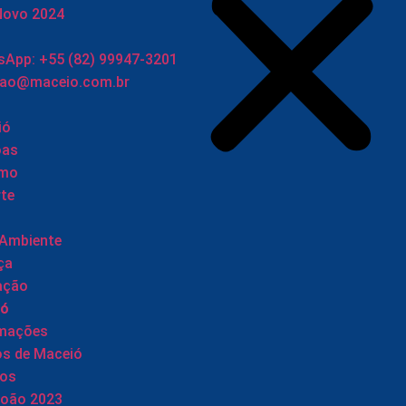
Novo 2024
App: +55 (82) 99947-3201
cao@maceio.com.br
ió
oas
smo
te
 Ambiente
ça
ação
ió
rmações
os de Maceió
tos
João 2023