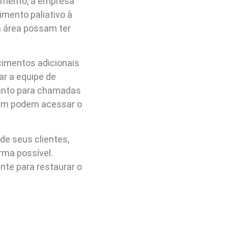
amento, a empresa
mento paliativo à
a área possam ter
cimentos adicionais
ar a equipe de
tanto para chamadas
bém podem acessar o
e seus clientes,
rma possível.
te para restaurar o