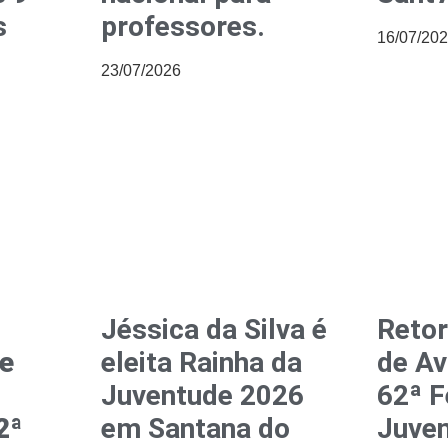
s
professores.
16/07/20
23/07/2026
Jéssica da Silva é
Reto
ve
eleita Rainha da
de Av
Juventude 2026
62ª F
2ª
em Santana do
Juve