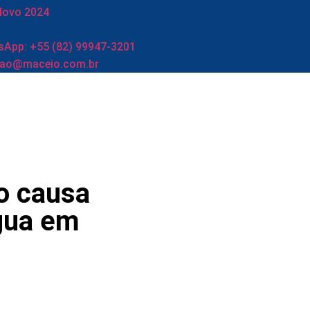
Novo 2024
App: +55 (82) 99947-3201
cao@maceio.com.br
o causa
água em