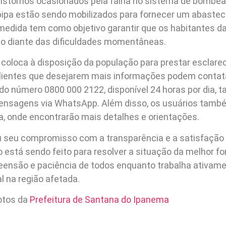
anstornos ocasionados pela falha no sistema de bombe
pipa estão sendo mobilizados para fornecer um abasteci
 medida tem como objetivo garantir que os habitantes d
o diante das dificuldades momentâneas.
 coloca à disposição da população para prestar esclare
 clientes que desejarem mais informações podem contat
do número 0800 000 2122, disponível 24 horas por dia, 
mensagens via WhatsApp. Além disso, os usuários tam
sa, onde encontrarão mais detalhes e orientações.
 seu compromisso com a transparência e a satisfação d
está sendo feito para resolver a situação da melhor fo
ensão e paciência de todos enquanto trabalha ativamen
 na região afetada.
otos da
Prefeitura de Santana do Ipanema