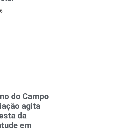
26
rno do Campo
iação agita
esta da
ntude em