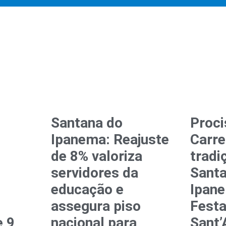
Santana do
Proci
Ipanema: Reajuste
Carre
de 8% valoriza
tradi
servidores da
Sant
educação e
Ipan
assegura piso
Festa
e 9
nacional para
Sant’