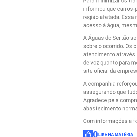
Para minimizar os tr
informou que carros-
região afetada. Essa
acesso à água, mesm
A Águas do Sertão se
sobre o ocorrido. Os
atendimento através 
de voz quanto para 
site oficial da empre
A companhia reforçou
assegurando que tudo 
Agradece pela compre
abastecimento normal
Com informações e f
0
LIKE NA MATÉRIA