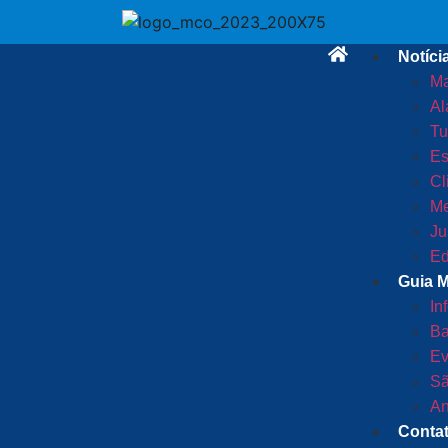
Notíci
Ma
Al
Tu
Es
Cl
Me
Ju
Ed
Guia 
In
Ba
Ev
Sã
An
Conta