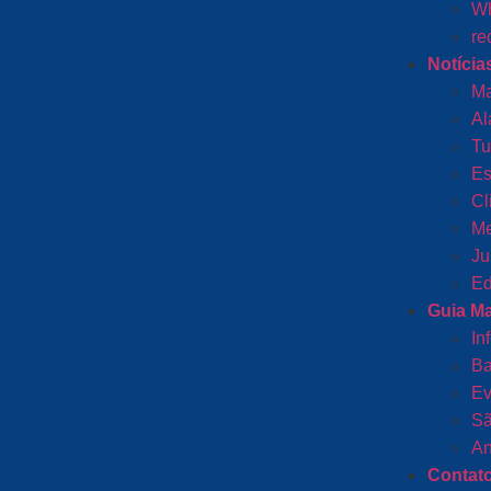
Wh
re
Notícia
Ma
Al
Tu
Es
Cl
Me
Ju
Ed
Guia M
In
Ba
Ev
Sã
An
Contat