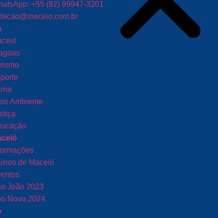
atsApp: +55 (82) 99947-3201
dacao@maceio.com.br
s
ceió
agoas
rismo
porte
ima
io Ambiente
stiça
ucação
aceió
formações
irros de Maceió
entos
o João 2023
o Novo 2024
o