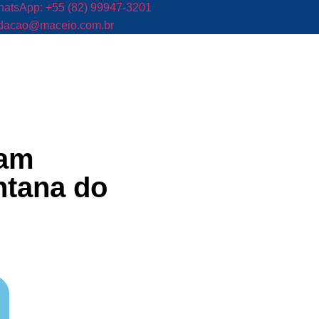
atsApp: +55 (82) 99947-3201
dacao@maceio.com.br
vam
ntana do