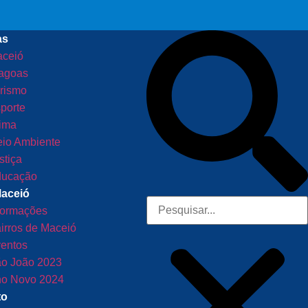
as
ceió
agoas
rismo
porte
ima
io Ambiente
stiça
ucação
Maceió
formações
irros de Maceió
entos
o João 2023
o Novo 2024
to