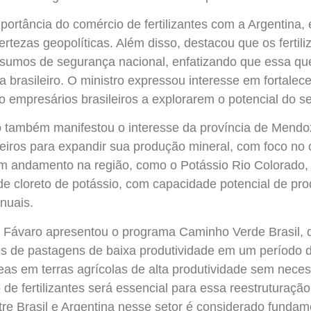
portância do comércio de fertilizantes com a Argentina
ertezas geopolíticas. Além disso, destacou que os fertil
sumos de segurança nacional, enfatizando que essa ques
la brasileiro. O ministro expressou interesse em fortalec
o empresários brasileiros a explorarem o potencial do se
 também manifestou o interesse da província de Mendoz
eiros para expandir sua produção mineral, com foco no c
m andamento na região, como o Potássio Rio Colorado,
o de cloreto de potássio, com capacidade potencial de pr
nuais.
o Fávaro apresentou o programa Caminho Verde Brasil, q
es de pastagens de baixa produtividade em um período 
as em terras agrícolas de alta produtividade sem nece
e fertilizantes será essencial para essa reestruturação
ntre Brasil e Argentina nesse setor é considerado fundam