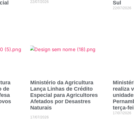
cial
22/07/2026
Sul
22/07/2026
ltura
Ministério da Agricultura
Ministér
o de
Lança Linhas de Crédito
realiza 
fesa
Especial para Agricultores
unidade
ovos
Afetados por Desastres
Pernamb
Naturais
terça-fei
17/07/2026
17/07/2026