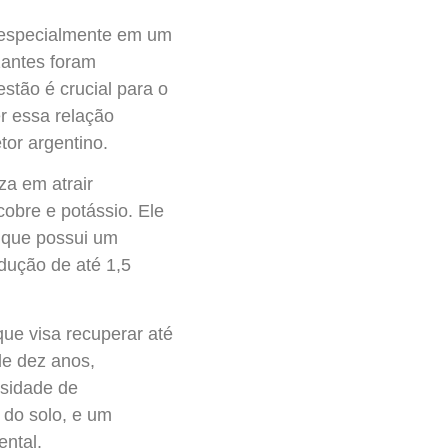
, especialmente em um
izantes foram
tão é crucial para o
er essa relação
tor argentino.
a em atrair
obre e potássio. Ele
 que possui um
odução de até 1,5
ue visa recuperar até
de dez anos,
ssidade de
 do solo, e um
ental.