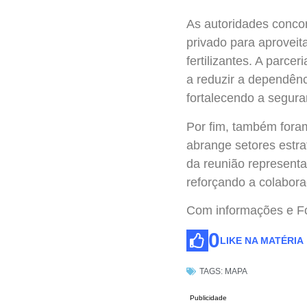
As autoridades conco
privado para aproveit
fertilizantes. A parce
a reduzir a dependênc
fortalecendo a segura
Por fim, também fora
abrange setores estrat
da reunião representa
reforçando a colabora
Com informações e Fot
0
LIKE NA MATÉRIA
TAGS:
MAPA
Publicidade