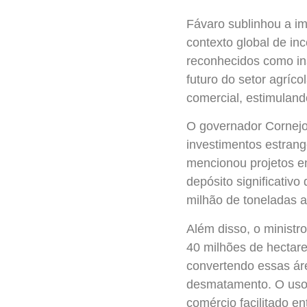
Fávaro sublinhou a im
contexto global de inc
reconhecidos como in
futuro do setor agríco
comercial, estimuland
O governador Cornejo
investimentos estrang
mencionou projetos e
depósito significativ
milhão de toneladas a
Além disso, o ministr
40 milhões de hectar
convertendo essas áre
desmatamento. O uso d
comércio facilitado e