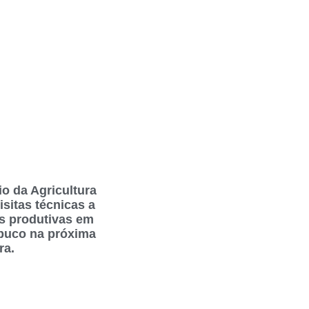
io da Agricultura
visitas técnicas a
s produtivas em
uco na próxima
ra.