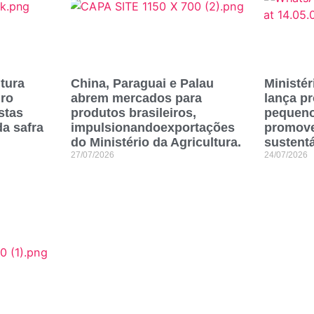
ltura
China, Paraguai e Palau
Ministér
ro
abrem mercados para
lança p
stas
produtos brasileiros,
pequeno
da safra
impulsionandoexportações
promove
do Ministério da Agricultura.
sustentá
27/07/2026
24/07/2026