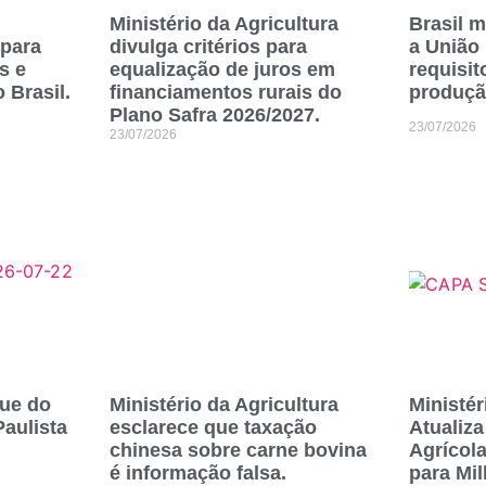
Ministério da Agricultura
Brasil 
 para
divulga critérios para
a União
s e
equalização de juros em
requisit
 Brasil.
financiamentos rurais do
produçã
Plano Safra 2026/2027.
23/07/2026
23/07/2026
ue do
Ministério da Agricultura
Ministér
Paulista
esclarece que taxação
Atualiz
chinesa sobre carne bovina
Agrícola
é informação falsa.
para Mi