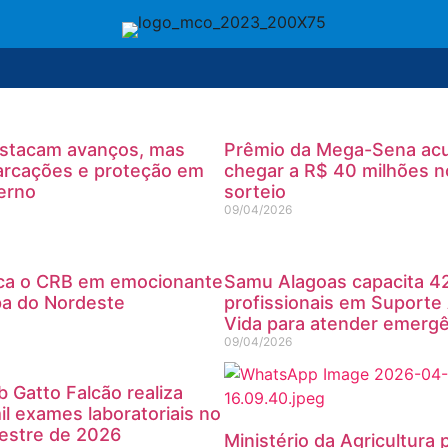
estacam avanços, mas
Prêmio da Mega-Sena ac
rcações e proteção em
chegar a R$ 40 milhões n
erno
sorteio
09/04/2026
a o CRB em emocionante
Samu Alagoas capacita 4
pa do Nordeste
profissionais em Suporte
Vida para atender emergê
09/04/2026
Ib Gatto Falcão realiza
il exames laboratoriais no
mestre de 2026
Ministério da Agricultura 