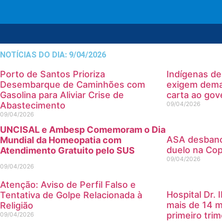
NOTÍCIAS DO DIA: 9/04/2026
Porto de Santos Prioriza
Indígenas d
Desembarque de Caminhões com
exigem dema
Gasolina para Aliviar Crise de
carta ao gov
Abastecimento
09/04/2026
09/04/2026
UNCISAL e Ambesp Comemoram o Dia
ASA desbanc
Mundial da Homeopatia com
duelo na Co
Atendimento Gratuito pelo SUS
09/04/2026
09/04/2026
Atenção: Aviso de Perfil Falso e
Hospital Dr. 
Tentativa de Golpe Relacionada à
mais de 14 m
Religião
primeiro tri
09/04/2026