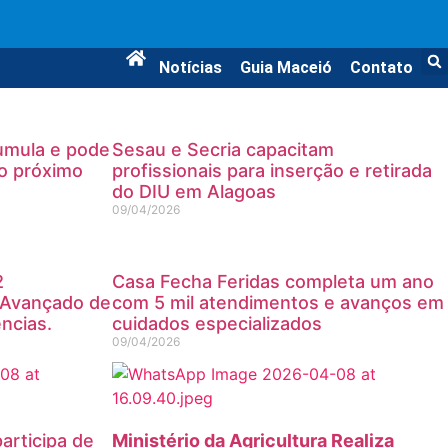
Notícias
Guia Maceió
Contato
umula e pode
Sesau e Secria capacitam
o próximo
profissionais para inserção e retirada
do DIU em Alagoas
09/04/2026
2
Casa Fecha Feridas completa um ano
 Avançado de
com 5 mil atendimentos e avanços em
ncias.
cuidados especializados
09/04/2026
participa de
Ministério da Agricultura Realiza