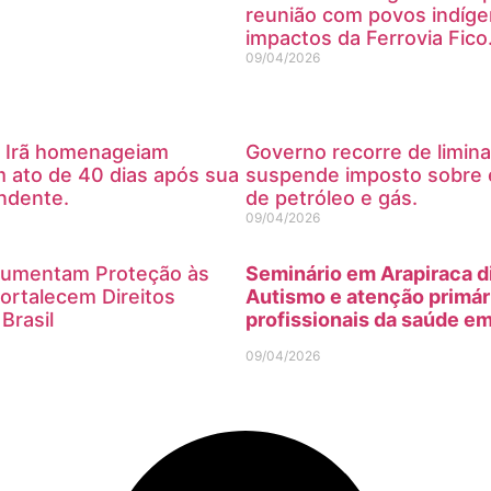
reunião com povos indíge
impactos da Ferrovia Fico
09/04/2026
o Irã homenageiam
Governo recorre de limin
 ato de 40 dias após sua
suspende imposto sobre 
ndente.
de petróleo e gás.
09/04/2026
Aumentam Proteção às
Seminário em Arapiraca d
ortalecem Direitos
Autismo e atenção primár
Brasil
profissionais da saúde e
09/04/2026